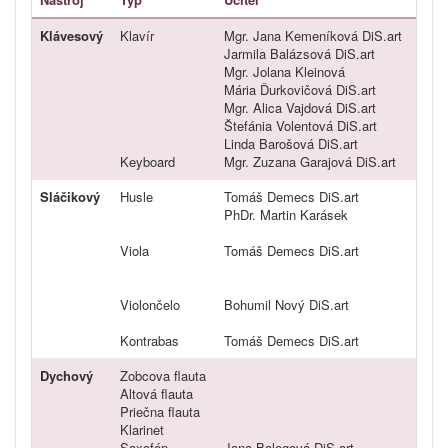
Klávesový
Klavír
Mgr. Jana Kemeníková DiS.art
Jarmila Balázsová DiS.art
Mgr. Jolana Kleinová
Mária Ďurkovičová DiS.art
Mgr. Alica Vajdová DiS.art
Štefánia Volentová DiS.art
Linda Barošová DiS.art
Keyboard
Mgr. Zuzana Garajová DiS.art
Sláčikový
Husle
Tomáš Demecs DiS.art
PhDr. Martin Karásek
Viola
Tomáš Demecs DiS.art
Violončelo
Bohumil Nový DiS.art
Kontrabas
Tomáš Demecs DiS.art
Dychový
Zobcova flauta
Altová flauta
Priečna flauta
Klarinet
Saxofón
Jana Balogová DiS.art