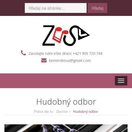
Hľadaj
Zavolajte nám ešte dnes: +421 903 720 744
kemenikova@gmail.com
Toggle
naviga
Hudobný odbor
Práve ste tu:
Domov
Hudobný odbor