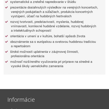
systematické a zreteľné napredovanie v štúdiu
prezentácie dosiahnutých výsledkov na verejných koncertoch,
verejných podujatiach a súťažiach, produkcia koncertných
vystúpení, účasť na hudobných festivaloch
rozvoj tvorivosti, predstavivosti, myslenia, hudobnej
vnímavosti, komlexné hudobné vzdelanie, rozvoj hudobných
a intelektuálnych schopností
orientácia v umení a v kultúre, bohatší spôsob života
oboznámenie sa s európskou a svetovou hudobnou tradíciou
a repertoárom
široké možnosti uplatnenia v záujmovej činnosti,
profesionálna orientácia
možnosť rozšíreného vyučovania pri príprave na stredné a
vysoké školy uemelckého zamerania
Informácie