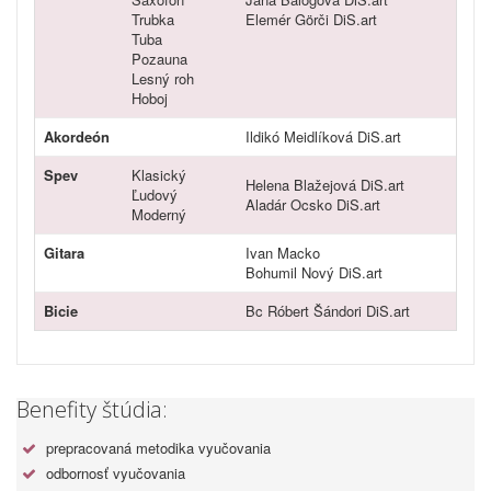
Trubka
Elemér Görči DiS.art
Tuba
Pozauna
Lesný roh
Hoboj
Akordeón
Ildikó Meidlíková DiS.art
Spev
Klasický
Helena Blažejová DiS.art
Ľudový
Aladár Ocsko DiS.art
Moderný
Gitara
Ivan Macko
Bohumil Nový DiS.art
Bicie
Bc Róbert Šándori DiS.art
Benefity štúdia:
prepracovaná metodika vyučovania
odbornosť vyučovania